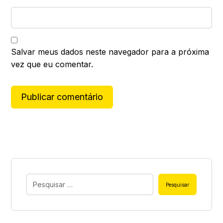
Salvar meus dados neste navegador para a próxima
vez que eu comentar.
Publicar comentário
A
l
t
e
r
n
Pesquisar
a
t
i