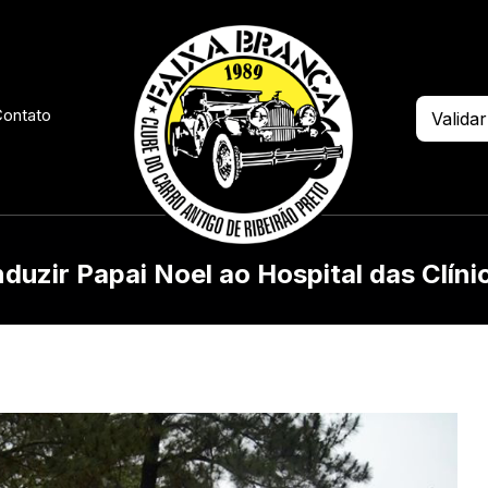
ontato
Validar
duzir Papai Noel ao Hospital das Clíni