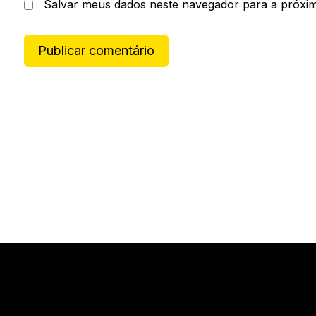
Salvar meus dados neste navegador para a próxi
Publicar comentário
A
l
t
e
r
n
a
t
i
v