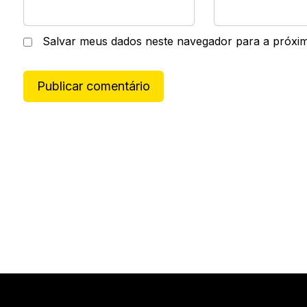
Salvar meus dados neste navegador para a próxi
Publicar comentário
A
l
t
e
r
n
a
t
i